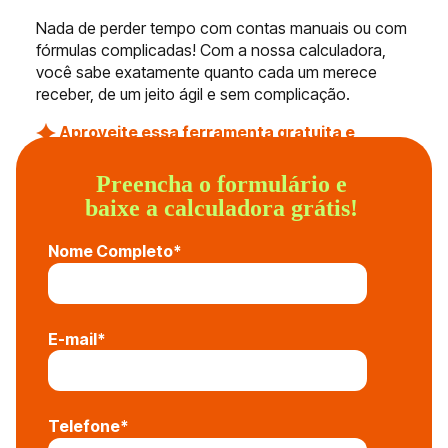
Nada de perder tempo com contas manuais ou com
fórmulas complicadas! Com a nossa calculadora,
você sabe exatamente quanto cada um merece
receber, de um jeito ágil e sem complicação.
Aproveite essa ferramenta gratuita e
comece a simplificar sua gestão financeira
agora. Bora?
Preencha o formulário e
baixe a calculadora grátis!
Nome Completo
*
E-mail
*
Telefone
*