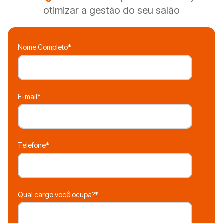
otimizar a gestão do seu salão
Nome Completo
*
E-mail
*
Telefone
*
Qual cargo você ocupa?
*