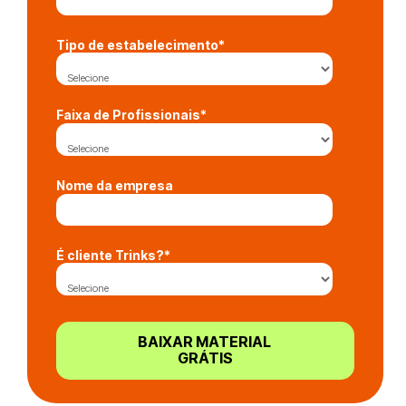
Tipo de estabelecimento
*
Faixa de Profissionais
*
Nome da empresa
É cliente Trinks?
*