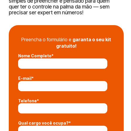
simples de preencher e pensado para quem
quer ter o controle na palma da mão — sem
precisar ser expert em números!
Preencha o formulário e
garanta o seu kit
gratuito!
Nome Completo
*
E-mail
*
Telefone
*
Qual cargo você ocupa?
*