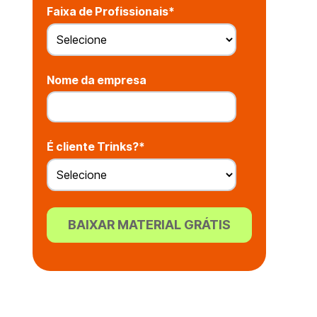
Faixa de Profissionais
*
Nome da empresa
É cliente Trinks?
*