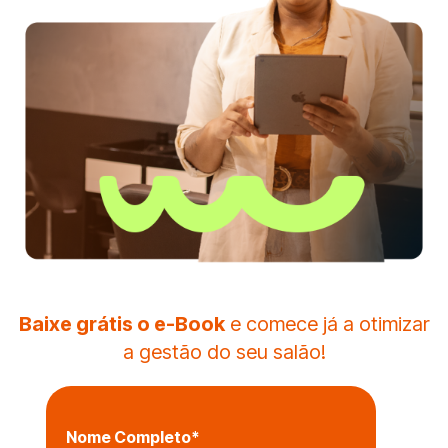
Baixe grátis o e-Book
e comece já a otimizar
a gestão do seu salão!
Nome Completo
*