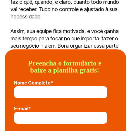
faz o quê, quando, e claro, quanto todo mundo
vai receber. Tudo no controle e ajustado à sua
necessidade!
Assim, sua equipe fica motivada, e você ganha
mais tempo para focar no que importa: fazer o
seu negócio ir além. Bora organizar essa parte
importante da gestão e garantir que tudo
funcione da melhor forma possível?
Preencha o formulário e
baixe a planilha grátis!
Nome Completo
*
E-mail
*